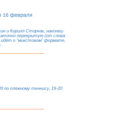
р 16 февраля
н и Кирилл Сторчак, наконец-
таточно перекрытую (от слова
ь идёт о "микстовом" формате,
е
 по пляжному теннису, 19-20