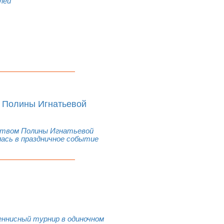
лей
м Полины Игнатьевой
дством Полины Игнатьевой
лась в праздничное событие
ннисный турнир в одиночном