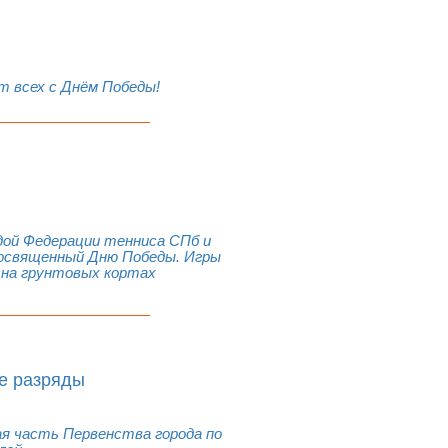
 всех с Днём Победы!
гидой Федерации тенниса СПб и
посвященный Дню Победы. Игры
 на грунтовых кортах
е разряды
кая часть Первенства города по